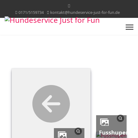
0171/5159734
kontakt@hundeservice-just-for-fun.de
Fusshupen