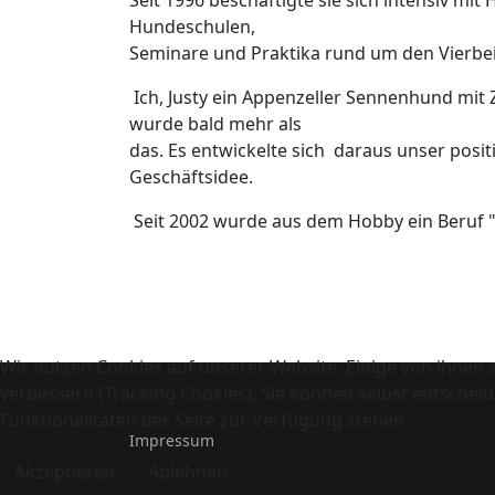
Seit 1996 beschäftigte sie sich intensiv mi
Hundeschulen,
Seminare und Praktika rund um den Vierbe
Ich, Justy ein Appenzeller Sennenhund mit 
wurde bald mehr als
das. Es entwickelte sich daraus unser posi
Geschäftsidee.
Seit 2002 wurde aus dem Hobby ein Beruf "
Wir nutzen Cookies auf unserer Website. Einige von ihnen s
verbessern (Tracking Cookies). Sie können selbst entscheid
Funktionalitäten der Seite zur Verfügung stehen.
Impressum
Akzeptieren
Ablehnen