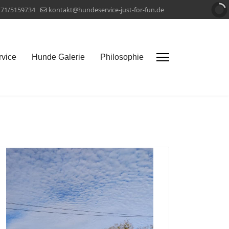
171/5159734
kontakt@hundeservice-just-for-fun.de
vice
Hunde Galerie
Philosophie
Termine
08 Aug. 2026
;
10:30 Uhr
-
11:30 Uhr
Trainingsgruppe für mittlere bis