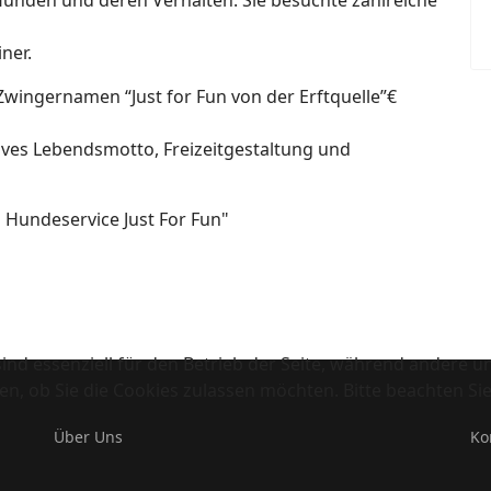
t Hunden und deren Verhalten. Sie besuchte zahlreiche
iner.
Zwingernamen “Just for Fun von der Erftquelle”€
tives Lebendsmotto, Freizeitgestaltung und
 Hundeservice Just For Fun"
ind essenziell für den Betrieb der Seite, während andere u
en, ob Sie die Cookies zulassen möchten. Bitte beachten Si
Über Uns
Ko