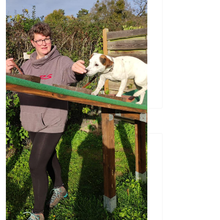
kleine Hunde
08 Aug. 2026
;
11:30 Uhr
-
12:30 Uhr
Trainingsgruppe für die grossen
Hunde
14 Aug. 2026
;
09:00 Uhr
-
Hunde Kita für die Kleinen